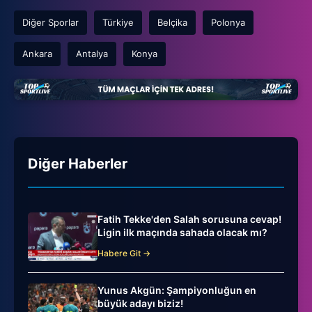
Diğer Sporlar
Türkiye
Belçika
Polonya
Ankara
Antalya
Konya
Diğer Haberler
Fatih Tekke'den Salah sorusuna cevap!
Ligin ilk maçında sahada olacak mı?
Habere Git →
Yunus Akgün: Şampiyonluğun en
büyük adayı biziz!