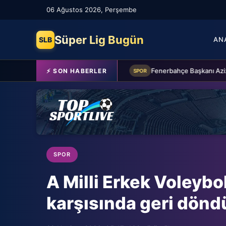
06 Ağustos 2026, Perşembe
Süper Lig Bugün
SLB
AN
Beşiktaş'a Youssouf Fofana transferinde müjdeli haber!
⚡ SON HABERLER
SPOR
SPOR
A Milli Erkek Voleybo
karşısında geri dönd