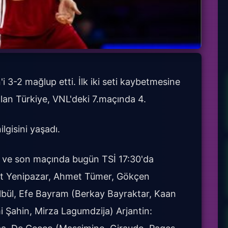
 3-2 mağlup etti. İlk iki seti kaybetmesine
lan Türkiye, VNL'deki 7.maçında 4.
ilgisini yaşadı.
ncü ve son maçında bugün TSİ 17:30'da
urat Yenipazar, Ahmet Tümer, Gökçen
lbül, Efe Bayram (Berkay Bayraktar, Kaan
i Şahin, Mirza Lagumdzija) Arjantin: