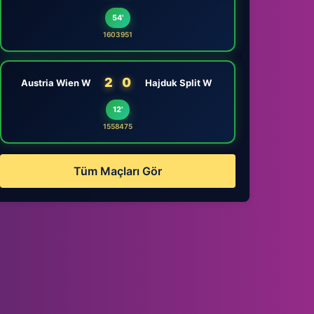
54'
1603951
2
0
Austria Wien W
Hajduk Split W
12'
1558475
Tüm Maçları Gör