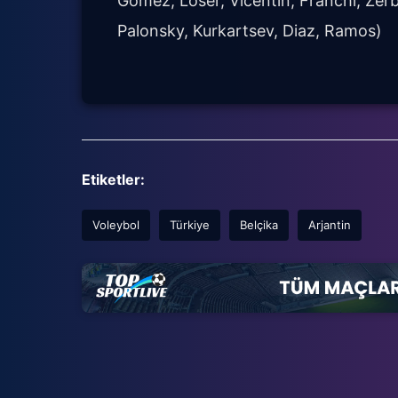
Gomez, Loser, Vicentin, Franchi, Zer
Palonsky, Kurkartsev, Diaz, Ramos)
Etiketler:
Voleybol
Türkiye
Belçika
Arjantin