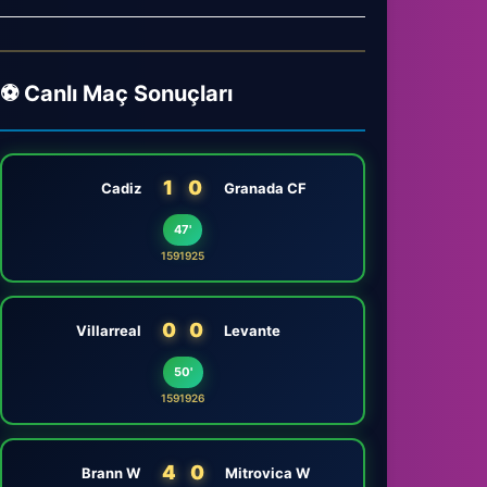
⚽ Canlı Maç Sonuçları
1
0
Cadiz
Granada CF
47'
1591925
0
0
Villarreal
Levante
50'
1591926
4
0
Brann W
Mitrovica W