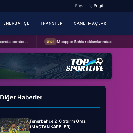
Süper Lig Bugün
FENERBAHÇE
TRANSFER
CANLI MAÇLAR
Kasımpaşa ile Hull City hazırlık maçında berabere kaldı
Mbappe: Bahis reklamlarında oynamam
SPOR
Diğer Haberler
Fenerbahçe 2-0 Sturm Graz
(MAÇTAN KARELER)