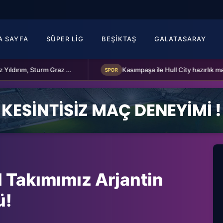
A SAYFA
SÜPER LIG
BEŞIKTAŞ
GALATASARAY
Fenerbahçe Başkanı Aziz Yıldırım, Sturm Graz maçı öncesi takımı ziyaret etti
SPOR
l Takımımız Arjantin
ü!