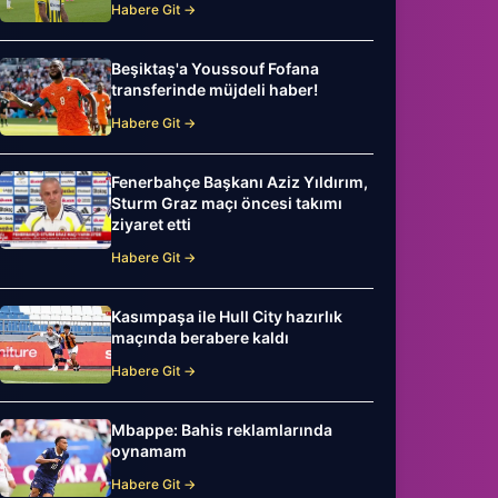
Habere Git →
Beşiktaş'a Youssouf Fofana
transferinde müjdeli haber!
Habere Git →
Fenerbahçe Başkanı Aziz Yıldırım,
Sturm Graz maçı öncesi takımı
ziyaret etti
Habere Git →
Kasımpaşa ile Hull City hazırlık
maçında berabere kaldı
Habere Git →
Mbappe: Bahis reklamlarında
oynamam
Habere Git →