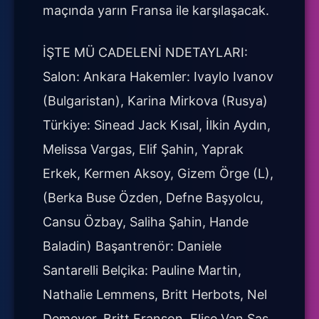
maçında yarın Fransa ile karşılaşacak.
İŞTE MÜ CADELENİ NDETAYLARI:
Salon: Ankara Hakemler: Ivaylo Ivanov
(Bulgaristan), Karina Mirkova (Rusya)
Türkiye: Sinead Jack Kısal, İlkin Aydın,
Melissa Vargas, Elif Şahin, Yaprak
Erkek, Kermen Aksoy, Gizem Örge (L),
(Berka Buse Özden, Defne Başyolcu,
Cansu Özbay, Saliha Şahin, Hande
Baladin) Başantrenör: Daniele
Santarelli Belçika: Pauline Martin,
Nathalie Lemmens, Britt Herbots, Nel
Demeyer, Britt Franson, Elise Van Sas,