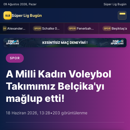
09 Ağustos 2026, Pazar
Süper Lig Bugün
Süper Lig Bugün
SLB
Alexander Nübel: En önemlisi takım halinde oynamak
Schalke 04 Edin Dzeko ile 1 yıllık yeni sözleşme imzaladı
Fenerbahçe 2-0 Sturm Graz (MAÇTAN KARELER)
Beşiktaş'a Youssouf Fofana transferinde müjdeli haber!
POR
SPOR
SPOR
SPOR
SPOR
A Milli Kadın Voleybol
Takımımız Belçika'yı
mağlup etti!
18 Haziran 2026, 13:28
•
203 görüntülenme