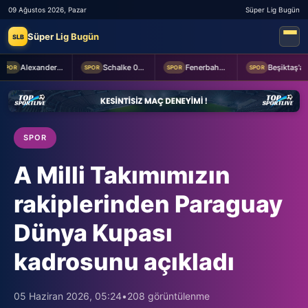
09 Ağustos 2026, Pazar
Süper Lig Bugün
Süper Lig Bugün
SLB
Alexander Nübel: En önemlisi takım halinde oynamak
Schalke 04 Edin Dzeko ile 1 yıllık yeni sözleşme imzaladı
Fenerbahçe 2-0 Sturm Graz (MAÇTAN KARELER)
Beşiktaş'a Youssouf Fofana transferinde müjdeli haber!
POR
SPOR
SPOR
SPOR
SPOR
A Milli Takımımızın
rakiplerinden Paraguay
Dünya Kupası
kadrosunu açıkladı
05 Haziran 2026, 05:24
•
208 görüntülenme