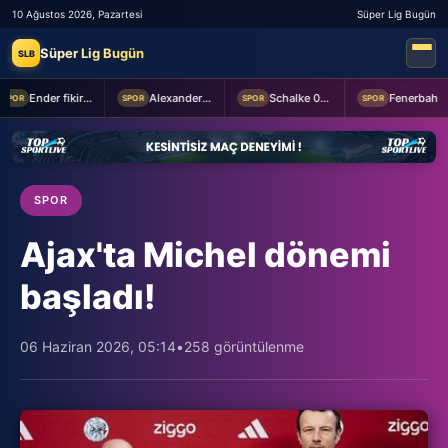
10 Ağustos 2026, Pazartesi
Süper Lig Bugün
Süper Lig Bugün
SLB
Ender fikirler
Alexander Nübel: En önemlisi takım halinde oynamak
Schalke 04 Edin Dzeko ile 1 yıllık yeni sözleşme imzaladı
Fenerbahçe 2-0 Sturm Graz (MAÇTAN KARELER)
SPOR
SPOR
SPOR
SPOR
SPOR
Ajax'ta Michel dönemi
başladı!
06 Haziran 2026, 05:14
•
258 görüntülenme