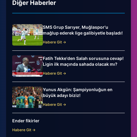
Diğer Haberler
SMS Grup Sarıyer, Muğlaspor'u
mağlup ederek lige galibiyetle başladı!
Habere Git →
Fatih Tekke'den Salah sorusuna cevap!
Ligin ilk maçında sahada olacak mı?
Habere Git →
Yunus Akgün: Şampiyonluğun en
büyük adayı biziz!
Habere Git →
Ender fikirler
Habere Git →