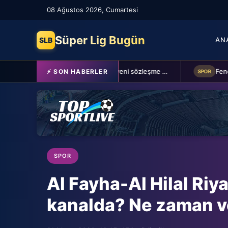
08 Ağustos 2026, Cumartesi
Süper Lig Bugün
SLB
AN
Schalke 04 Edin Dzeko ile 1 yıllık yeni sözleşme imzaladı
⚡ SON HABERLER
SPOR
SPOR
Al Fayha-Al Hilal Riy
kanalda? Ne zaman v