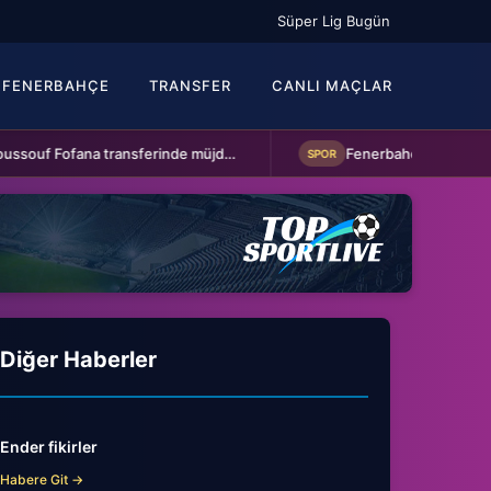
Süper Lig Bugün
FENERBAHÇE
TRANSFER
CANLI MAÇLAR
Beşiktaş'a Youssouf Fofana transferinde müjdeli haber!
SPOR
Diğer Haberler
Ender fikirler
Habere Git →