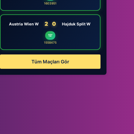
1603951
2
0
Austria Wien W
Hajduk Split W
12'
1558475
Tüm Maçları Gör