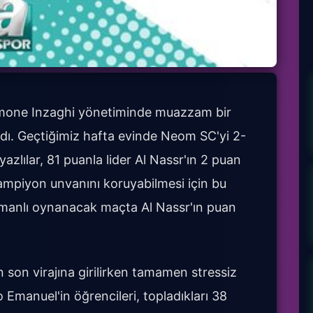
 Simone Inzaghi yönetiminde muazzam bir
dı. Geçtiğimiz hafta evinde Neom SC'yi 2-
azlılar, 81 puanla lider Al Nassr'ın 2 puan
şampiyon unvanını koruyabilmesi için bu
manlı oynanacak maçta Al Nassr'ın puan
n son virajına girilirken tamamen stressiz
 Emanuel'in öğrencileri, topladıkları 38