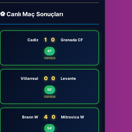
⚽ Canlı Maç Sonuçları
1
0
Cadiz
Granada CF
47'
1591925
0
0
Villarreal
Levante
50'
1591926
4
0
Brann W
Mitrovica W
54'