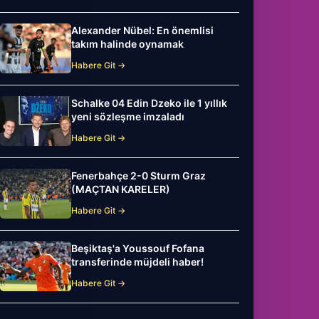
Alexander Nübel: En önemlisi
takım halinde oynamak
Habere Git →
Schalke 04 Edin Dzeko ile 1 yıllık
yeni sözleşme imzaladı
Habere Git →
Fenerbahçe 2-0 Sturm Graz
(MAÇTAN KARELER)
Habere Git →
Beşiktaş'a Youssouf Fofana
transferinde müjdeli haber!
Habere Git →