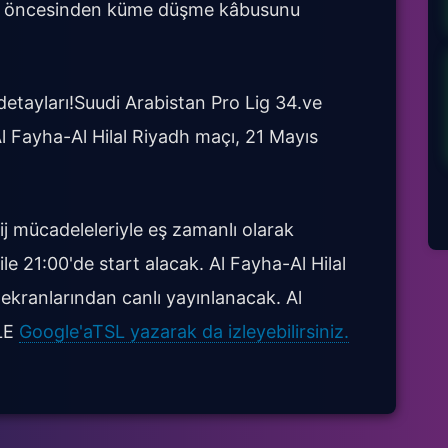
alar öncesinden küme düşme kâbusunu
detayları!Suudi Arabistan Pro Lig 34.ve
 Fayha-Al Hilal Riyadh maçı, 21 Mayıs
j mücadeleleriyle eş zamanlı olarak
le 21:00'de start alacak. Al Fayha-Al Hilal
ekranlarından canlı yayınlanacak. Al
ZLE
Google'aTSL yazarak da izleyebilirsiniz.