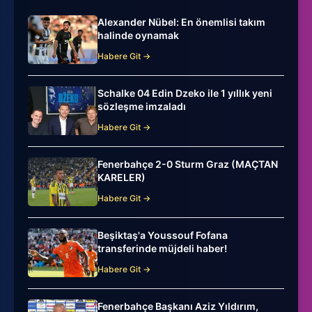
Alexander Nübel: En önemlisi takım
halinde oynamak
Habere Git →
Schalke 04 Edin Dzeko ile 1 yıllık yeni
sözleşme imzaladı
Habere Git →
Fenerbahçe 2-0 Sturm Graz (MAÇTAN
KARELER)
Habere Git →
Beşiktaş'a Youssouf Fofana
transferinde müjdeli haber!
Habere Git →
Fenerbahçe Başkanı Aziz Yıldırım,