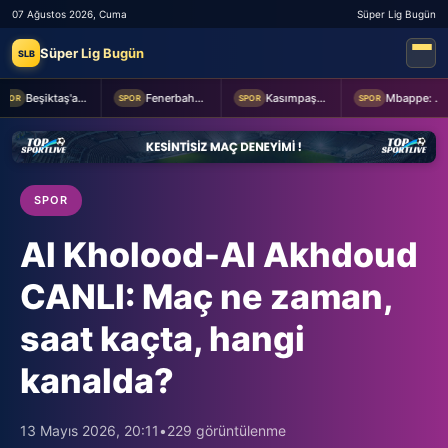
07 Ağustos 2026, Cuma
Süper Lig Bugün
Süper Lig Bugün
SLB
Beşiktaş'a Youssouf Fofana transferinde müjdeli haber!
Fenerbahçe Başkanı Aziz Yıldırım, Sturm Graz maçı öncesi takımı ziyaret etti
Kasımpaşa ile Hull City hazırlık maçında berabere kaldı
Mbappe: Bahis reklamlarında oynamam
OR
SPOR
SPOR
SPOR
SPOR
Al Kholood-Al Akhdoud
CANLI: Maç ne zaman,
saat kaçta, hangi
kanalda?
13 Mayıs 2026, 20:11
•
229 görüntülenme