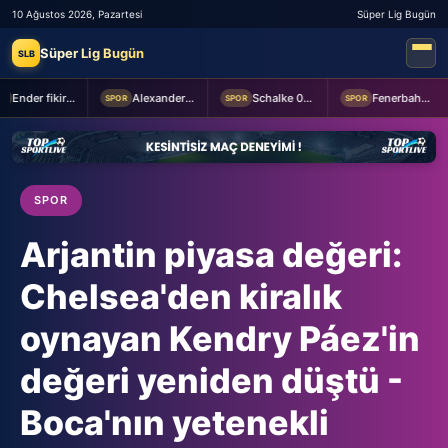
10 Ağustos 2026, Pazartesi
Süper Lig Bugün
Süper Lig Bugün
SLB
Ender fikirler
Alexander Nübel: En önemlisi takım halinde oynamak
Schalke 04 Edin Dzeko ile 1 yıllık yeni sözleşme imzaladı
Fenerbahçe 2-0 Sturm Graz (MAÇTAN KARELER)
SPOR
SPOR
SPOR
SPOR
Arjantin piyasa değeri:
Chelsea'den kiralık
oynayan Kendry Páez'in
değeri yeniden düştü -
Boca'nın yetenekli