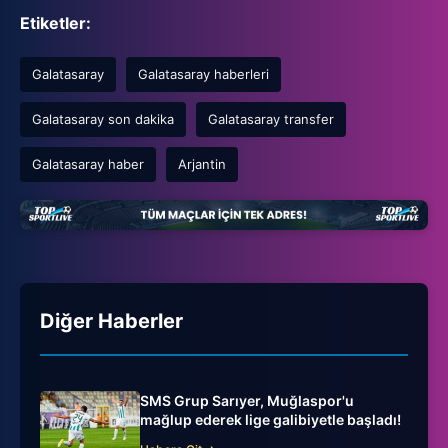
Etiketler:
Galatasaray
Galatasaray haberleri
Galatasaray son dakika
Galatasaray transfer
Galatasaray haber
Arjantin
Diğer Haberler
SMS Grup Sarıyer, Muğlaspor'u
mağlup ederek lige galibiyetle başladı!