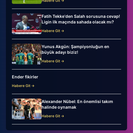
Habere Git →
Fatih Tekke'den Salah sorusuna cevap!
Ligin ilk maçında sahada olacak mı?
Habere Git →
Yunus Akgün: Şampiyonluğun en
büyük adayı biziz!
Habere Git →
Ender fikirler
Habere Git →
Alexander Nübel: En önemlisi takım
halinde oynamak
Habere Git →