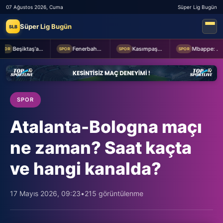
07 Ağustos 2026, Cuma
Süper Lig Bugün
Süper Lig Bugün
SLB
Beşiktaş'a Youssouf Fofana transferinde müjdeli haber!
Fenerbahçe Başkanı Aziz Yıldırım, Sturm Graz maçı öncesi takımı ziyaret etti
Kasımpaşa ile Hull City hazırlık maçında berabere kaldı
Mbappe: Bahis reklamlarında oynamam
OR
SPOR
SPOR
SPOR
SPOR
Atalanta-Bologna maçı
ne zaman? Saat kaçta
ve hangi kanalda?
17 Mayıs 2026, 09:23
•
215 görüntülenme