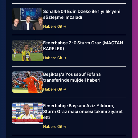
Schalke 04 Edin Dzeko ile 1 yıllık yeni
sözleşme imzaladı
Habere Git →
Fenerbahçe 2-0 Sturm Graz (MAÇTAN
KARELER)
Habere Git →
Beşiktaş'a Youssouf Fofana
transferinde müjdeli haber!
Habere Git →
Fenerbahçe Başkanı Aziz Yıldırım,
Sturm Graz maçı öncesi takımı ziyaret
etti
Habere Git →