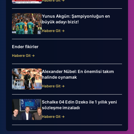
Habere Git →
Yunus Akgün: Şampiyonluğun en
büyük adayı biziz!
Habere Git →
Ender fikirler
Habere Git →
Alexander Nübel: En önemlisi takım
halinde oynamak
Habere Git →
Schalke 04 Edin Dzeko ile 1 yıllık yeni
sözleşme imzaladı
Habere Git →