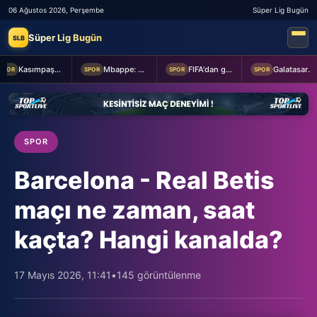
06 Ağustos 2026, Perşembe
Süper Lig Bugün
Süper Lig Bugün
SLB
Kasımpaşa ile Hull City hazırlık maçında berabere kaldı
Mbappe: Bahis reklamlarında oynamam
FIFA'dan geri adım
Galatasaray taraftarından yönetime transfer tepkisi!
POR
SPOR
SPOR
SPOR
SPOR
Barcelona - Real Betis
maçı ne zaman, saat
kaçta? Hangi kanalda?
17 Mayıs 2026, 11:41
•
145 görüntülenme