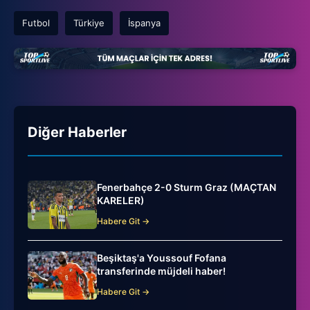
Futbol
Türkiye
İspanya
Diğer Haberler
Fenerbahçe 2-0 Sturm Graz (MAÇTAN
KARELER)
Habere Git →
Beşiktaş'a Youssouf Fofana
transferinde müjdeli haber!
Habere Git →