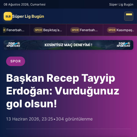
08 Ağustos 2026, Cumartesi
Süper Lig Bugün
Süper Lig Bugün
SLB
Fenerbahçe 2-0 Sturm Graz (MAÇTAN KARELER)
Beşiktaş'a Youssouf Fofana transferinde müjdeli haber!
Fenerbahçe Başkanı Aziz Yıldırım, Sturm Graz maçı öncesi takımı ziyaret etti
Kasımpaşa ile Hull City hazırlık maçında berabere kaldı
R
SPOR
SPOR
SPOR
SPOR
Başkan Recep Tayyip
Erdoğan: Vurduğunuz
gol olsun!
13 Haziran 2026, 23:25
•
304 görüntülenme