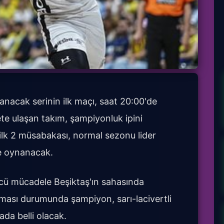
anacak serinin ilk maçı, saat 20:00'de
ete ulaşan takım, şampiyonluk ipini
 ilk 2 müsabakası, normal sezonu lider
de oynanacak.
ü mücadele Beşiktaş'ın sahasında
olması durumunda şampiyon, sarı-lacivertli
da belli olacak.