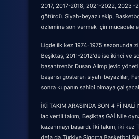
2017, 2017-2018, 2021-2022, 2023 -
götürdü. Siyah-beyazlı ekip, Basketbo
özlemine son vermek için mücadele 
Ligde ilk kez 1974-1975 sezonunda zi
Beşiktaş, 2011-2012'de ise ikinci ve s
başantrenör Dusan Alimpijevic yönetim
başarısı gösteren siyah-beyazlılar, Fe
sonra kupanın sahibi olmaya çalışaca
İKİ TAKIM ARASINDA SON 4 Fİ NALİ
lacivertli takım, Beşiktaş GAİ Nile o
kazanmayı başardı. İki takım, iki kez T
defa da Türkiye Sigorta Basketbol Süpe