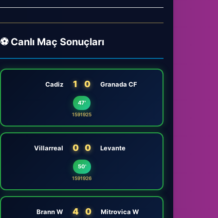
⚽ Canlı Maç Sonuçları
1
0
Cadiz
Granada CF
47'
1591925
0
0
Villarreal
Levante
50'
1591926
4
0
Brann W
Mitrovica W