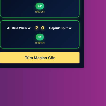
54'
1603951
2
0
Austria Wien W
Hajduk Split W
12'
1558475
Tüm Maçları Gör