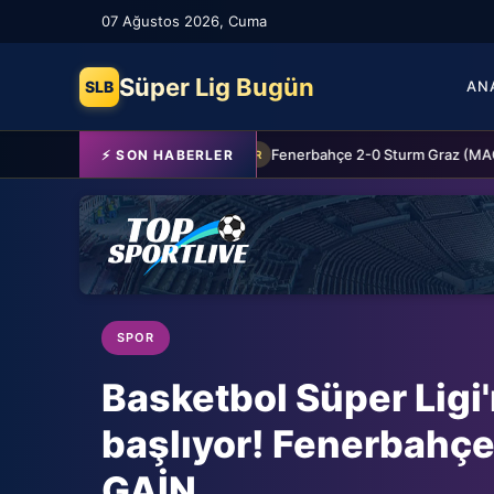
07 Ağustos 2026, Cuma
Süper Lig Bugün
SLB
AN
Schalke 04 Edin Dzeko ile 1 yıllık yeni sözleşme imzaladı
⚡ SON HABERLER
SPOR
SPOR
Basketbol Süper Ligi'n
başlıyor! Fenerbahçe
GAİN...