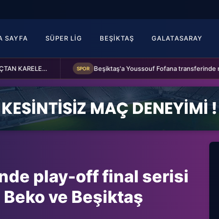
A SAYFA
SÜPER LIG
BEŞIKTAŞ
GALATASARAY
Fenerbahçe 2-0 Sturm Graz (MAÇTAN KARELER)
Beşiktaş'a Youssouf Fofana transferinde müjdeli haber!
SPOR
de play-off final serisi
 Beko ve Beşiktaş