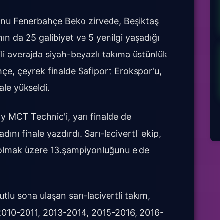
onu Fenerbahçe Beko zirvede, Beşiktaş
ın da 25 galibiyet ve 5 yenilgi yaşadığı
kili averajda siyah-beyazlı takıma üstünlük
hçe, çeyrek finalde Safiport Erokspor'u,
ale yükseldi.
ay MCT Technic'i, yarı finalde de
dını finale yazdırdı. Sarı-lacivertli ekip,
 olmak üzere 13.şampiyonluğunu elde
lu sona ulaşan sarı-lacivertli takım,
010-2011, 2013-2014, 2015-2016, 2016-