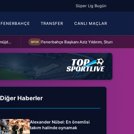
Süper Lig Bugün
FENERBAHÇE
TRANSFER
CANLI MAÇLAR
Fenerbahçe Başkanı Aziz Yıldırım, Sturm Graz maçı öncesi takımı ziyaret etti
SPOR
SPO
Diğer Haberler
Alexander Nübel: En önemlisi
takım halinde oynamak