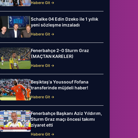
Habere Git →
Schalke 04 Edin Dzeko ile 1 yıllık
yeni sözleşme imzaladı
Habere Git →
Fenerbahçe 2-0 Sturm Graz
(MAÇTAN KARELER)
Habere Git →
Beşiktaş'a Youssouf Fofana
transferinde müjdeli haber!
Habere Git →
Fenerbahçe Başkanı Aziz Yıldırım,
Sturm Graz maçı öncesi takımı
ziyaret etti
Habere Git →