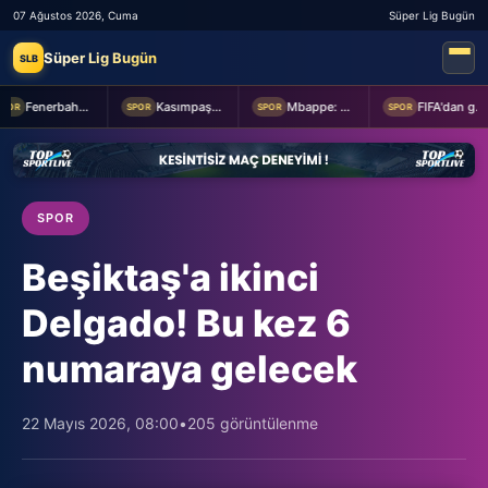
07 Ağustos 2026, Cuma
Süper Lig Bugün
Süper Lig Bugün
SLB
Fenerbahçe Başkanı Aziz Yıldırım, Sturm Graz maçı öncesi takımı ziyaret etti
Kasımpaşa ile Hull City hazırlık maçında berabere kaldı
Mbappe: Bahis reklamlarında oynamam
FIFA'dan geri adım
OR
SPOR
SPOR
SPOR
SPOR
Beşiktaş'a ikinci
Delgado! Bu kez 6
numaraya gelecek
22 Mayıs 2026, 08:00
•
205 görüntülenme