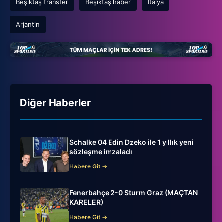
Beşiktaş transfer
Beşiktaş haber
İtalya
Arjantin
Diğer Haberler
Schalke 04 Edin Dzeko ile 1 yıllık yeni
sözleşme imzaladı
Habere Git →
Fenerbahçe 2-0 Sturm Graz (MAÇTAN
KARELER)
Habere Git →