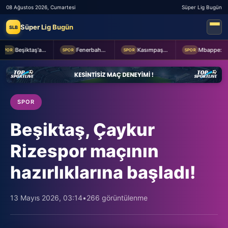
08 Ağustos 2026, Cumartesi
Süper Lig Bugün
Süper Lig Bugün
SLB
Beşiktaş'a Youssouf Fofana transferinde müjdeli haber!
Fenerbahçe Başkanı Aziz Yıldırım, Sturm Graz maçı öncesi takımı ziyaret etti
Kasımpaşa ile Hull City hazırlık maçında berabere kaldı
Mbappe: Bahis reklamlarında oynamam
POR
SPOR
SPOR
SPOR
SPOR
Beşiktaş, Çaykur
Rizespor maçının
hazırlıklarına başladı!
13 Mayıs 2026, 03:14
•
266 görüntülenme