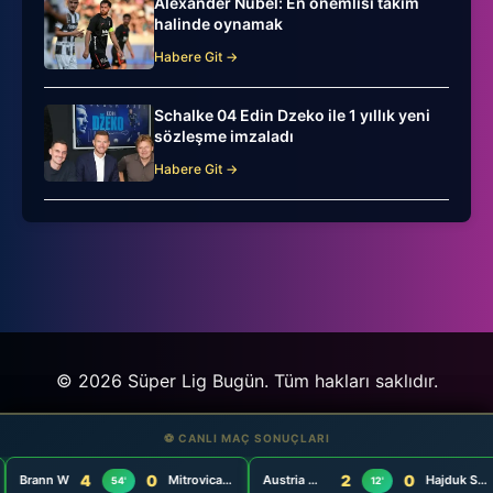
Alexander Nübel: En önemlisi takım
halinde oynamak
Habere Git →
Schalke 04 Edin Dzeko ile 1 yıllık yeni
sözleşme imzaladı
Habere Git →
© 2026 Süper Lig Bugün. Tüm hakları saklıdır.
⚽ CANLI MAÇ SONUÇLARI
⚽ CANLI MAÇ SONUÇLARI
4
4
0
0
2
2
0
0
Brann W
Brann W
Mitrovica W
Mitrovica W
Austria Wien W
Austria Wien W
Hajduk Split W
Hajduk Split W
54'
54'
12'
12'