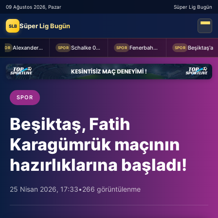
09 Ağustos 2026, Pazar
Süper Lig Bugün
Süper Lig Bugün
SLB
Alexander Nübel: En önemlisi takım halinde oynamak
Schalke 04 Edin Dzeko ile 1 yıllık yeni sözleşme imzaladı
Fenerbahçe 2-0 Sturm Graz (MAÇTAN KARELER)
Beşiktaş'a Youssouf Fofana transferinde müjdeli haber!
POR
SPOR
SPOR
SPOR
SPOR
Beşiktaş, Fatih
Karagümrük maçının
hazırlıklarına başladı!
25 Nisan 2026, 17:33
•
266 görüntülenme