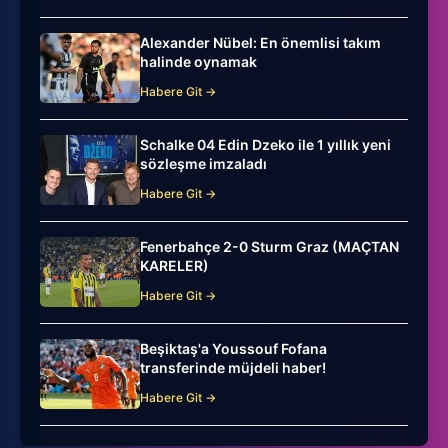
Alexander Nübel: En önemlisi takım
halinde oynamak
Habere Git →
Schalke 04 Edin Dzeko ile 1 yıllık yeni
sözleşme imzaladı
Habere Git →
Fenerbahçe 2-0 Sturm Graz (MAÇTAN
KARELER)
Habere Git →
Beşiktaş'a Youssouf Fofana
transferinde müjdeli haber!
Habere Git →