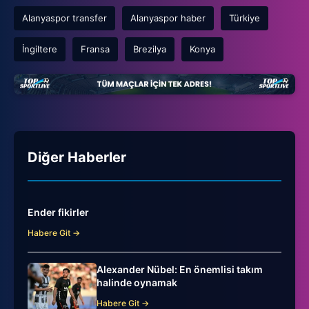
Alanyaspor transfer
Alanyaspor haber
Türkiye
İngiltere
Fransa
Brezilya
Konya
Diğer Haberler
Ender fikirler
Habere Git →
Alexander Nübel: En önemlisi takım
halinde oynamak
Habere Git →