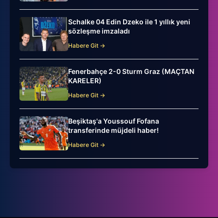
Schalke 04 Edin Dzeko ile 1 yıllık yeni
sözleşme imzaladı
Habere Git →
Fenerbahçe 2-0 Sturm Graz (MAÇTAN
KARELER)
Habere Git →
Beşiktaş'a Youssouf Fofana
transferinde müjdeli haber!
Habere Git →