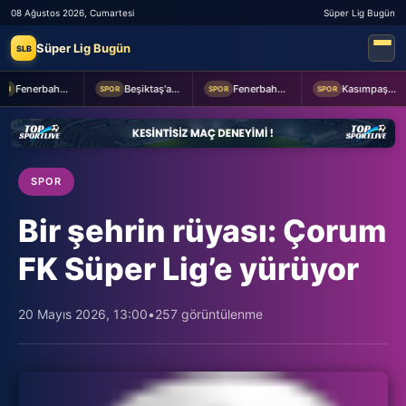
08 Ağustos 2026, Cumartesi
Süper Lig Bugün
Süper Lig Bugün
SLB
Fenerbahçe 2-0 Sturm Graz (MAÇTAN KARELER)
Beşiktaş'a Youssouf Fofana transferinde müjdeli haber!
Fenerbahçe Başkanı Aziz Yıldırım, Sturm Graz maçı öncesi takımı ziyaret etti
Kasımpaşa ile Hull City hazırlık maçında berabere kaldı
SPOR
SPOR
SPOR
SPOR
Bir şehrin rüyası: Çorum
FK Süper Lig’e yürüyor
20 Mayıs 2026, 13:00
•
257 görüntülenme