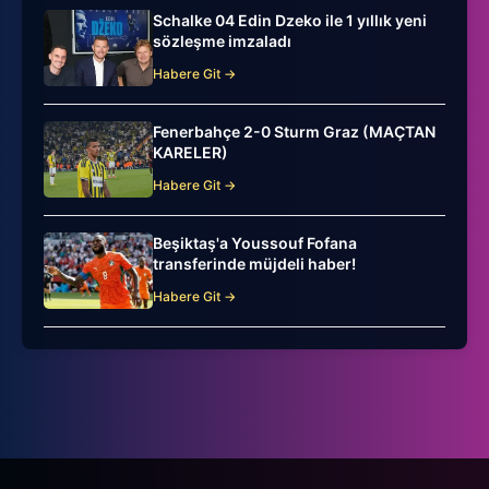
Schalke 04 Edin Dzeko ile 1 yıllık yeni
sözleşme imzaladı
Habere Git →
Fenerbahçe 2-0 Sturm Graz (MAÇTAN
KARELER)
Habere Git →
Beşiktaş'a Youssouf Fofana
transferinde müjdeli haber!
Habere Git →