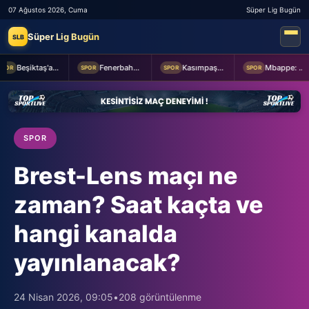
07 Ağustos 2026, Cuma
Süper Lig Bugün
Süper Lig Bugün
SLB
Beşiktaş'a Youssouf Fofana transferinde müjdeli haber!
Fenerbahçe Başkanı Aziz Yıldırım, Sturm Graz maçı öncesi takımı ziyaret etti
Kasımpaşa ile Hull City hazırlık maçında berabere kaldı
Mbappe: Bahis reklamlarında oynamam
OR
SPOR
SPOR
SPOR
SPOR
Brest-Lens maçı ne
zaman? Saat kaçta ve
hangi kanalda
yayınlanacak?
24 Nisan 2026, 09:05
•
208 görüntülenme