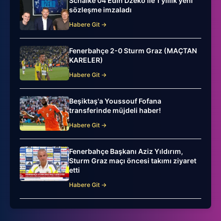
Schalke 04 Edin Dzeko ile 1 yıllık yeni
sözleşme imzaladı
Habere Git →
Fenerbahçe 2-0 Sturm Graz (MAÇTAN
KARELER)
Habere Git →
Beşiktaş'a Youssouf Fofana
transferinde müjdeli haber!
Habere Git →
Fenerbahçe Başkanı Aziz Yıldırım,
Sturm Graz maçı öncesi takımı ziyaret
etti
Habere Git →