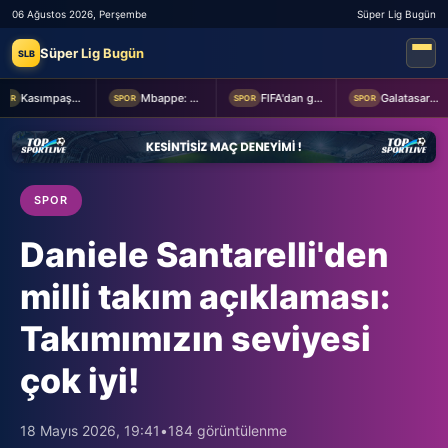
06 Ağustos 2026, Perşembe
Süper Lig Bugün
Süper Lig Bugün
SLB
Kasımpaşa ile Hull City hazırlık maçında berabere kaldı
Mbappe: Bahis reklamlarında oynamam
FIFA'dan geri adım
Galatasaray taraftarından yönetime transfer tepkisi!
R
SPOR
SPOR
SPOR
SPOR
Daniele Santarelli'den
milli takım açıklaması:
Takımımızın seviyesi
çok iyi!
18 Mayıs 2026, 19:41
•
184 görüntülenme