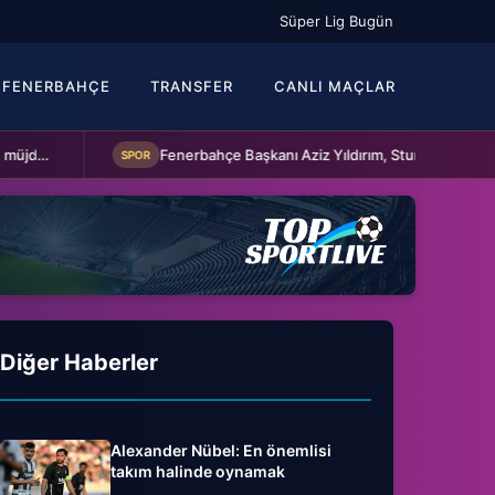
Süper Lig Bugün
FENERBAHÇE
TRANSFER
CANLI MAÇLAR
Fenerbahçe Başkanı Aziz Yıldırım, Sturm Graz maçı öncesi takımı ziyaret etti
SPOR
Diğer Haberler
Alexander Nübel: En önemlisi
takım halinde oynamak