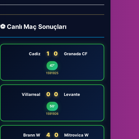
⚽ Canlı Maç Sonuçları
1
0
Cadiz
Granada CF
47'
1591925
0
0
Villarreal
Levante
50'
1591926
4
0
Brann W
Mitrovica W