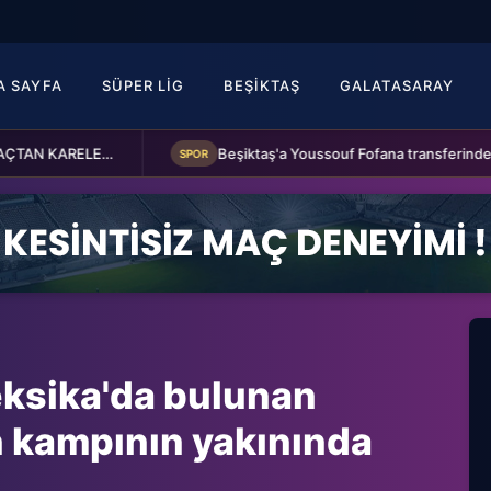
A SAYFA
SÜPER LIG
BEŞIKTAŞ
GALATASARAY
Fenerbahçe 2-0 Sturm Graz (MAÇTAN KARELER)
Beşiktaş'a Youssouf Fofana transferinde müjdeli haber!
SPOR
eksika'da bulunan
n kampının yakınında