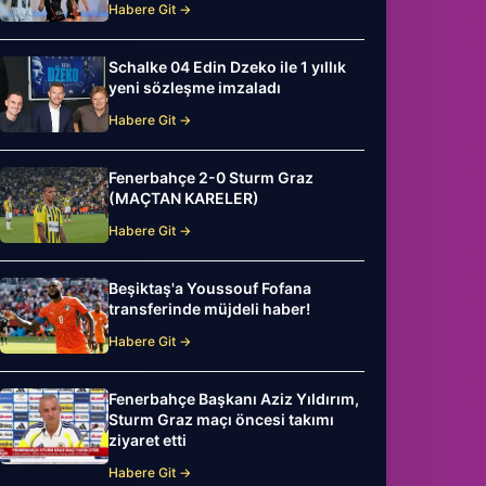
Habere Git →
Schalke 04 Edin Dzeko ile 1 yıllık
yeni sözleşme imzaladı
Habere Git →
Fenerbahçe 2-0 Sturm Graz
(MAÇTAN KARELER)
Habere Git →
Beşiktaş'a Youssouf Fofana
transferinde müjdeli haber!
Habere Git →
Fenerbahçe Başkanı Aziz Yıldırım,
Sturm Graz maçı öncesi takımı
ziyaret etti
Habere Git →