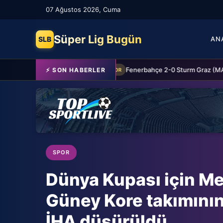
07 Ağustos 2026, Cuma
Süper Lig Bugün
SLB
AN
Schalke 04 Edin Dzeko ile 1 yıllık yeni sözleşme imzaladı
⚡ SON HABERLER
SPOR
SPOR
Dünya Kupası için M
Güney Kore takımını
İHA düşürüldü