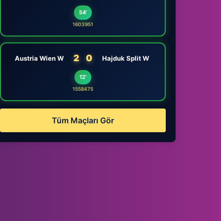
54'
1603951
2
0
Austria Wien W
Hajduk Split W
12'
1558475
Tüm Maçları Gör