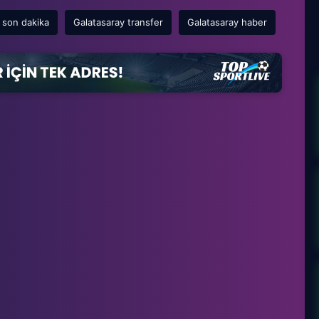
 son dakika
Galatasaray transfer
Galatasaray haber