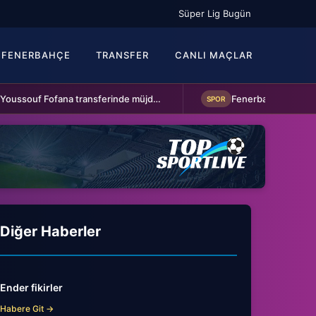
Süper Lig Bugün
FENERBAHÇE
TRANSFER
CANLI MAÇLAR
Beşiktaş'a Youssouf Fofana transferinde müjdeli haber!
SPOR
Diğer Haberler
Ender fikirler
Habere Git →