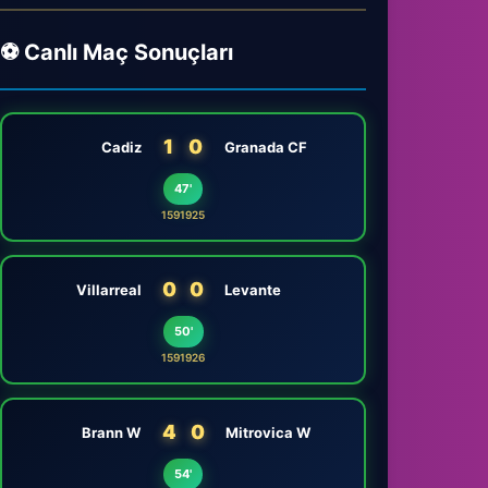
⚽ Canlı Maç Sonuçları
1
0
Cadiz
Granada CF
47'
1591925
0
0
Villarreal
Levante
50'
1591926
4
0
Brann W
Mitrovica W
54'