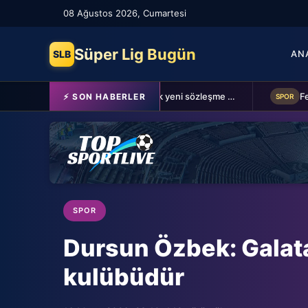
08 Ağustos 2026, Cumartesi
Süper Lig Bugün
SLB
AN
Schalke 04 Edin Dzeko ile 1 yıllık yeni sözleşme imzaladı
⚡ SON HABERLER
SPOR
SPOR
Dursun Özbek: Galat
kulübüdür