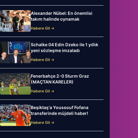
Alexander Nübel: En önemlisi
takım halinde oynamak
Habere Git →
Schalke 04 Edin Dzeko ile 1 yıllık
yeni sözleşme imzaladı
Habere Git →
Fenerbahçe 2-0 Sturm Graz
(MAÇTAN KARELER)
Habere Git →
Beşiktaş'a Youssouf Fofana
transferinde müjdeli haber!
Habere Git →