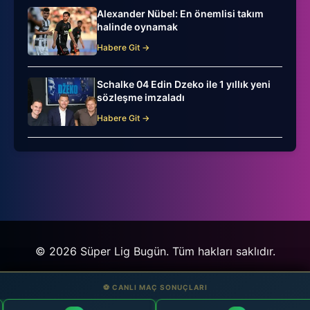
Alexander Nübel: En önemlisi takım
halinde oynamak
Habere Git →
Schalke 04 Edin Dzeko ile 1 yıllık yeni
sözleşme imzaladı
Habere Git →
© 2026 Süper Lig Bugün. Tüm hakları saklıdır.
⚽ CANLI MAÇ SONUÇLARI
⚽ CANLI MAÇ SONUÇLARI