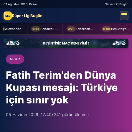
09 Ağustos 2026, Pazar
Süper Lig Bugün
Süper Lig Bugün
SLB
Alexander Nübel: En önemlisi takım halinde oynamak
Schalke 04 Edin Dzeko ile 1 yıllık yeni sözleşme imzaladı
Fenerbahçe 2-0 Sturm Graz (MAÇTAN KARELER)
Beşiktaş'a Youssouf Fofana transferinde müjdeli haber!
SPOR
SPOR
SPOR
SPOR
Fatih Terim'den Dünya
Kupası mesajı: Türkiye
için sınır yok
05 Haziran 2026, 17:40
•
241 görüntülenme