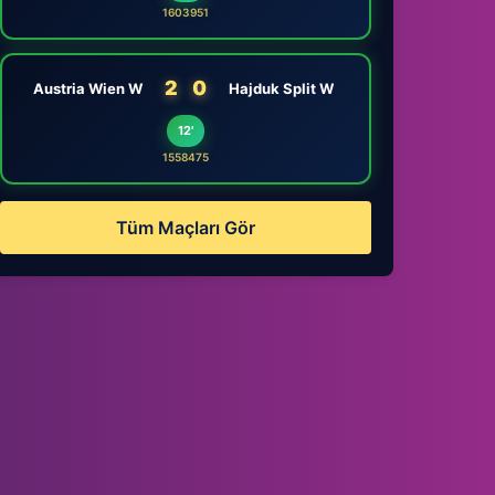
1603951
2
0
Austria Wien W
Hajduk Split W
12'
1558475
Tüm Maçları Gör