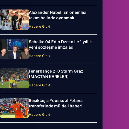
Alexander Nübel: En önemlisi
takım halinde oynamak
Habere Git →
Schalke 04 Edin Dzeko ile 1 yıllık
yeni sözleşme imzaladı
Habere Git →
Fenerbahçe 2-0 Sturm Graz
(MAÇTAN KARELER)
Habere Git →
Beşiktaş'a Youssouf Fofana
transferinde müjdeli haber!
Habere Git →