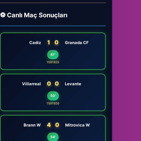
⚽ Canlı Maç Sonuçları
1
0
Cadiz
Granada CF
47'
1591925
0
0
Villarreal
Levante
50'
1591926
4
0
Brann W
Mitrovica W
54'