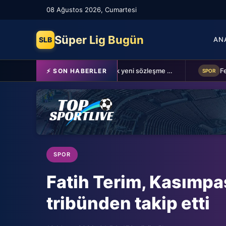
08 Ağustos 2026, Cumartesi
Süper Lig Bugün
SLB
AN
Schalke 04 Edin Dzeko ile 1 yıllık yeni sözleşme imzaladı
⚡ SON HABERLER
SPOR
SPOR
Fatih Terim, Kasımpa
tribünden takip etti