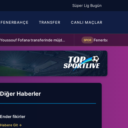
Süper Lig Bugün
FENERBAHÇE
TRANSFER
CANLI MAÇLAR
Beşiktaş'a Youssouf Fofana transferinde müjdeli haber!
SPOR
Diğer Haberler
Ender fikirler
Habere Git →