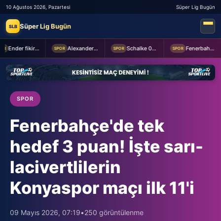
10 Ağustos 2026, Pazartesi
Süper Lig Bugün
Süper Lig Bugün
SLB
Ender fikirler
Alexander Nübel: En önemlisi takım halinde oynamak
Schalke 04 Edin Dzeko ile 1 yıllık yeni sözleşme imzaladı
Fenerbahçe 2-0 Sturm Graz (MAÇTAN KARELER)
SPOR
SPOR
SPOR
SPOR
Fenerbahçe'de tek
hedef 3 puan! İşte sarı-
lacivertlilerin
Konyaspor maçı ilk 11'i
09 Mayıs 2026, 07:19
•
250 görüntülenme