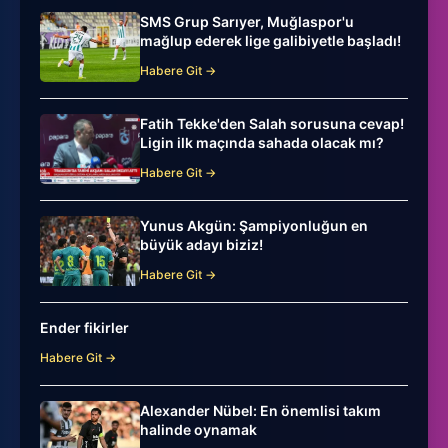
SMS Grup Sarıyer, Muğlaspor'u
mağlup ederek lige galibiyetle başladı!
Habere Git →
Fatih Tekke'den Salah sorusuna cevap!
Ligin ilk maçında sahada olacak mı?
Habere Git →
Yunus Akgün: Şampiyonluğun en
büyük adayı biziz!
Habere Git →
Ender fikirler
Habere Git →
Alexander Nübel: En önemlisi takım
halinde oynamak