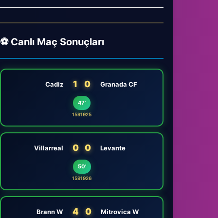
⚽ Canlı Maç Sonuçları
1
0
Cadiz
Granada CF
47'
1591925
0
0
Villarreal
Levante
50'
1591926
4
0
Brann W
Mitrovica W