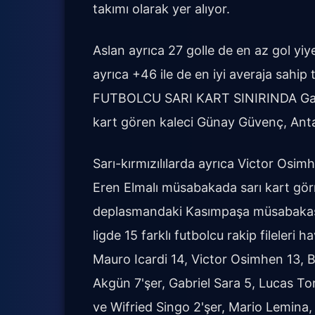
takımı olarak yer alıyor.
Aslan ayrıca 27 golle de en az gol y
ayrıca +46 ile de en iyi averaja sah
FUTBOLCU SARI KART SINIRINDA Gala
kart gören kaleci Günay Güvenç, Ant
Sarı-kırmızılılarda ayrıca Victor Osim
Eren Elmalı müsabakada sarı kart gö
deplasmandaki Kasımpaşa müsabakas
ligde 15 farklı futbolcu rakip fileleri 
Mauro Icardi 14, Victor Osimhen 13, 
Akgün 7'şer, Gabriel Sara 5, Lucas To
ve Wifried Singo 2'şer, Mario Lemin