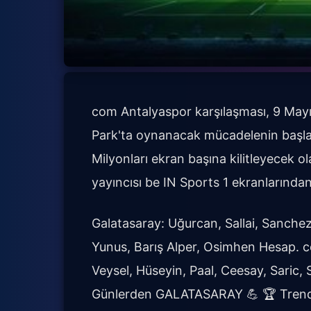
com Antalyaspor karşılaşması, 9 Ma
Park'ta oynanacak mücadelenin başl
Milyonları ekran başına kilitleyecek o
yayıncısı be IN Sports 1 ekranlarından
Galatasaray: Uğurcan, Sallai, Sanchez,
Yunus, Barış Alper, Osimhen Hesap. 
Veysel, Hüseyin, Paal, Ceesay, Saric,
Günlerden GALATASARAY 💪 🏆 Trend