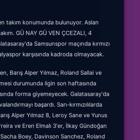
iyen takım konumunda bulunuyor. Aslan
ip takım. GÜ NAY GÜ VEN ÇCEZALI, 4
tasaray'da Samsunspor maçında kırmızı
alyaspor karşısında kadroda olmayacak.
hen, Barış Alper Yılmaz, Roland Sallai ve
rmesi durumunda ligin son haftasında
ında forma giyemeyecek. Galatasaray'da
havalandırmayı başardı. Sarı-kırmızılılarda
Barış Alper Yılmaz 8, Leroy Sane ve Yunus
rreira ve Eren Elmalı 3'er, İlkay Gündoğan
a, Sacha Boey, Davinson Sanchez, Roland