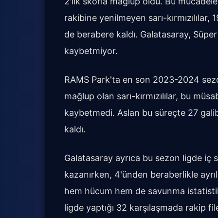
2'lik skorla mağlup oldu. Bu mücadel
rakibine yenilmeyen sarı-kırmızılılar,
de berabere kaldı. Galatasaray, Süper
kaybetmiyor.
RAMS Park'ta en son 2023-2024 sezo
mağlup olan sarı-kırmızılılar, bu müs
kaybetmedi. Aslan bu süreçte 27 gali
kaldı.
Galatasaray ayrıca bu sezon ligde iç 
kazanırken, 4'ünden beraberlikle ayrı
hem hücum hem de savunma istatistikler
ligde yaptığı 32 karşılaşmada rakip fil