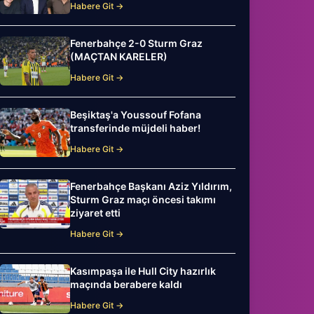
Habere Git →
Fenerbahçe 2-0 Sturm Graz
(MAÇTAN KARELER)
Habere Git →
Beşiktaş'a Youssouf Fofana
transferinde müjdeli haber!
Habere Git →
Fenerbahçe Başkanı Aziz Yıldırım,
Sturm Graz maçı öncesi takımı
ziyaret etti
Habere Git →
Kasımpaşa ile Hull City hazırlık
maçında berabere kaldı
Habere Git →