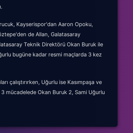
.
urucuk, Kayserispor'dan Aaron Opoku,
tepe'den de Allan, Galatasaray
alatasaray Teknik Direktörü Okan Buruk ile
ğurlu bugüne kadar resmi maçlarda 3 kez
ları çalıştırırken, Uğurlu ise Kasımpaşa ve
n 3 mücadelede Okan Buruk 2, Sami Uğurlu