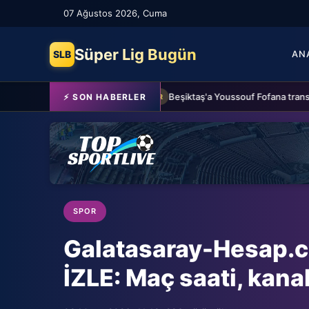
07 Ağustos 2026, Cuma
Süper Lig Bugün
SLB
AN
Fenerbahçe 2-0 Sturm Graz (MAÇTAN KARELER)
⚡ SON HABERLER
SPOR
SPOR
Galatasaray-Hesap.
İZLE: Maç saati, kana