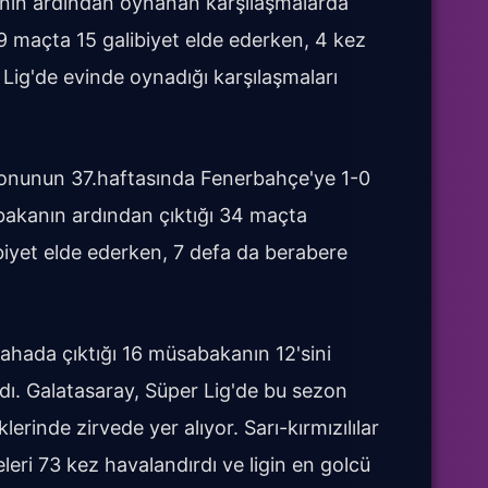
enin ardından oynanan karşılaşmalarda
 19 maçta 15 galibiyet elde ederken, 4 kez
 Lig'de evinde oynadığı karşılaşmaları
nunun 37.haftasında Fenerbahçe'ye 1-0
abakanın ardından çıktığı 34 maçta
biyet elde ederken, 7 defa da berabere
sahada çıktığı 16 müsabakanın 12'sini
ldı. Galatasaray, Süper Lig'de bu sezon
inde zirvede yer alıyor. Sarı-kırmızılılar
eleri 73 kez havalandırdı ve ligin en golcü