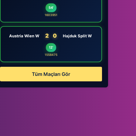
54'
1603951
2
0
Austria Wien W
Hajduk Split W
12'
1558475
Tüm Maçları Gör