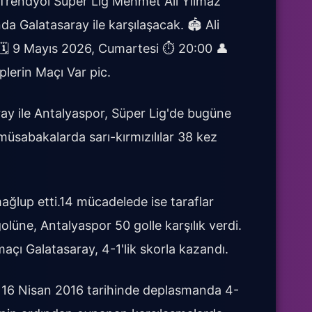
rendyol Süper Lig Mehmet Ali Yılmaz
Galatasaray ile karşılaşacak. 🏟️ Ali
️ 9 Mayıs 2026, Cumartesi ⏱️ 20:00 👤
lerin Maçı Var pic.
y ile Antalyaspor, Süper Lig'de bugüne
üsabakalarda sarı-kırmızılılar 38 kez
mağlup etti.14 mücadelede ise taraflar
olüne, Antalyaspor 50 golle karşılık verdi.
maçı Galatasaray, 4-1'lik skorla kazandı.
k 16 Nisan 2016 tarihinde deplasmanda 4-