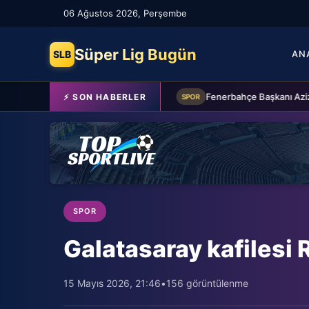
06 Ağustos 2026, Perşembe
Süper Lig Bugün
SLB
AN
Beşiktaş'a Youssouf Fofana transferinde müjdeli haber!
⚡ SON HABERLER
SPOR
SPOR
Galatasaray kafilesi 
15 Mayıs 2026, 21:46
•
156 görüntülenme