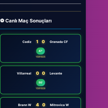
⚽ Canlı Maç Sonuçları
1
0
Cadiz
Granada CF
47'
1591925
0
0
Villarreal
Levante
50'
1591926
4
0
Brann W
Mitrovica W