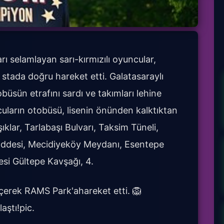
arı selamlayan sarı-kırmızılı oyuncular,
stada doğru hareket etti. Galatasaraylı
büsün etrafını sardı ve takımları lehine
ncuların otobüsü, lisenin önünden kalktıktan
klar, Tarlabaşı Bulvarı, Taksim Tüneli,
addesi, Mecidiyeköy Meydanı, Esentepe
i Gültepe Kavşağı, 4.
erek RAMS Park'ahareket etti. 🦁
ştı!pic.