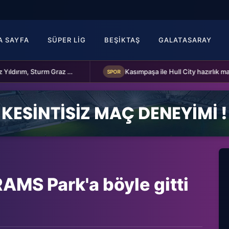
A SAYFA
SÜPER LIG
BEŞIKTAŞ
GALATASARAY
Fenerbahçe Başkanı Aziz Yıldırım, Sturm Graz maçı öncesi takımı ziyaret etti
SPOR
RAMS Park'a böyle gitti