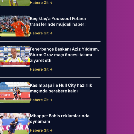
Habere Git →
Beşiktaş'a Youssouf Fofana
transferinde müjdeli haber!
Habere Git →
Fenerbahçe Başkanı Aziz Yıldırım,
Sturm Graz maçı öncesi takımı
ziyaret etti
Habere Git →
Kasımpaşa ile Hull City hazırlık
maçında berabere kaldı
Habere Git →
Mbappe: Bahis reklamlarında
oynamam
Habere Git →