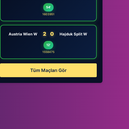
54'
1603951
2
0
Austria Wien W
Hajduk Split W
12'
1558475
Tüm Maçları Gör