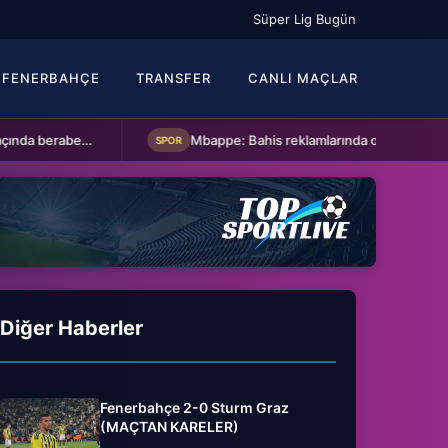
Süper Lig Bugün
FENERBAHÇE
TRANSFER
CANLI MAÇLAR
Kasımpaşa ile Hull City hazırlık maçında berabere kaldı
Mbappe: Bahis reklamlarında oynamam
SPOR
Diğer Haberler
Fenerbahçe 2-0 Sturm Graz
(MAÇTAN KARELER)