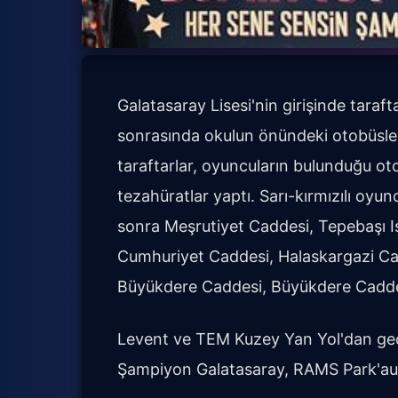
Galatasaray Lisesi'nin girişinde taraft
sonrasında okulun önündeki otobüsle 
taraftarlar, oyuncuların bulunduğu oto
tezahüratlar yaptı. Sarı-kırmızılı oyu
sonra Meşrutiyet Caddesi, Tepebaşı Işı
Cumhuriyet Caddesi, Halaskargazi C
Büyükdere Caddesi, Büyükdere Caddes
Levent ve TEM Kuzey Yan Yol'dan geç
Şampiyon Galatasaray, RAMS Park'aula