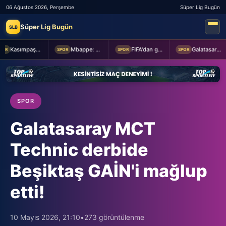
06 Ağustos 2026, Perşembe
Süper Lig Bugün
Süper Lig Bugün
SLB
Kasımpaşa ile Hull City hazırlık maçında berabere kaldı
Mbappe: Bahis reklamlarında oynamam
FIFA'dan geri adım
Galatasaray taraftarından yönetime transfer tepkisi!
R
SPOR
SPOR
SPOR
SPOR
Galatasaray MCT
Technic derbide
Beşiktaş GAİN'i mağlup
etti!
10 Mayıs 2026, 21:10
•
273 görüntülenme