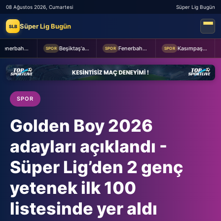
08 Ağustos 2026, Cumartesi
Süper Lig Bugün
Süper Lig Bugün
SLB
Fenerbahçe 2-0 Sturm Graz (MAÇTAN KARELER)
Beşiktaş'a Youssouf Fofana transferinde müjdeli haber!
Fenerbahçe Başkanı Aziz Yıldırım, Sturm Graz maçı öncesi takımı ziyaret etti
Kasımpaşa ile Hull City hazırlık maçında berabere kaldı
SPOR
SPOR
SPOR
SPO
SPOR
Golden Boy 2026
adayları açıklandı -
Süper Lig’den 2 genç
yetenek ilk 100
listesinde yer aldı