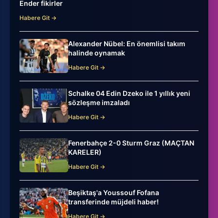
Ender fikirler
Habere Git →
Alexander Nübel: En önemlisi takım
halinde oynamak
Habere Git →
Schalke 04 Edin Dzeko ile 1 yıllık yeni
sözleşme imzaladı
Habere Git →
Fenerbahçe 2-0 Sturm Graz (MAÇTAN
KARELER)
Habere Git →
Beşiktaş'a Youssouf Fofana
transferinde müjdeli haber!
Habere Git →