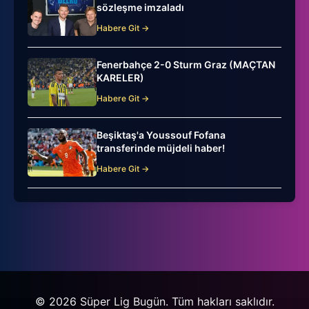
sözleşme imzaladı
Habere Git →
Fenerbahçe 2-0 Sturm Graz (MAÇTAN
KARELER)
Habere Git →
Beşiktaş'a Youssouf Fofana
transferinde müjdeli haber!
Habere Git →
© 2026 Süper Lig Bugün. Tüm hakları saklıdır.