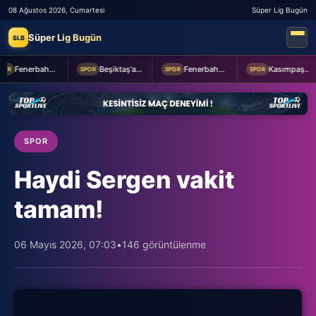
08 Ağustos 2026, Cumartesi
Süper Lig Bugün
Süper Lig Bugün
SLB
Fenerbahçe 2-0 Sturm Graz (MAÇTAN KARELER)
Beşiktaş'a Youssouf Fofana transferinde müjdeli haber!
Fenerbahçe Başkanı Aziz Yıldırım, Sturm Graz maçı öncesi takımı ziyaret etti
Kasımpaşa ile Hull City hazırlık maçında berabere kaldı
OR
SPOR
SPOR
SPOR
SPOR
Haydi Sergen vakit
tamam!
06 Mayıs 2026, 07:03
•
146 görüntülenme