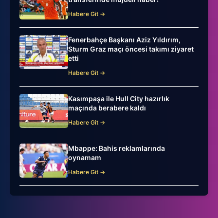
Habere Git →
Fenerbahçe Başkanı Aziz Yıldırım,
Sturm Graz maçı öncesi takımı ziyaret
etti
Habere Git →
Kasımpaşa ile Hull City hazırlık
maçında berabere kaldı
Habere Git →
Mbappe: Bahis reklamlarında
oynamam
Habere Git →