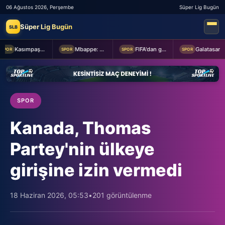
06 Ağustos 2026, Perşembe
Süper Lig Bugün
Süper Lig Bugün
SLB
Kasımpaşa ile Hull City hazırlık maçında berabere kaldı
Mbappe: Bahis reklamlarında oynamam
FIFA'dan geri adım
Galatasaray taraftarından yönetime transfer tepkisi!
POR
SPOR
SPOR
SPOR
SPOR
Kanada, Thomas
Partey'nin ülkeye
girişine izin vermedi
18 Haziran 2026, 05:53
•
201 görüntülenme