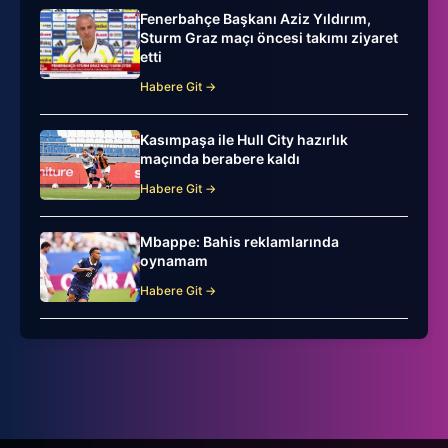
Fenerbahçe Başkanı Aziz Yıldırım,
Sturm Graz maçı öncesi takımı ziyaret
etti
Habere Git →
Kasımpaşa ile Hull City hazırlık
maçında berabere kaldı
Habere Git →
Mbappe: Bahis reklamlarında
oynamam
Habere Git →