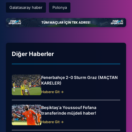
Galatasaray haber
Polonya
Diğer Haberler
Fenerbahçe 2-0 Sturm Graz (MAÇTAN
KARELER)
Habere Git →
Beşiktaş'a Youssouf Fofana
transferinde müjdeli haber!
Habere Git →