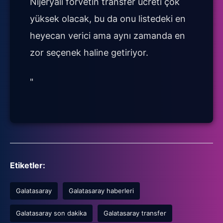
Nijeryalı forvetin transfer ücreti çok
yüksek olacak, bu da onu listedeki en
heyecan verici ama aynı zamanda en
zor seçenek haline getiriyor.
"
Etiketler:
Galatasaray
Galatasaray haberleri
Galatasaray son dakika
Galatasaray transfer