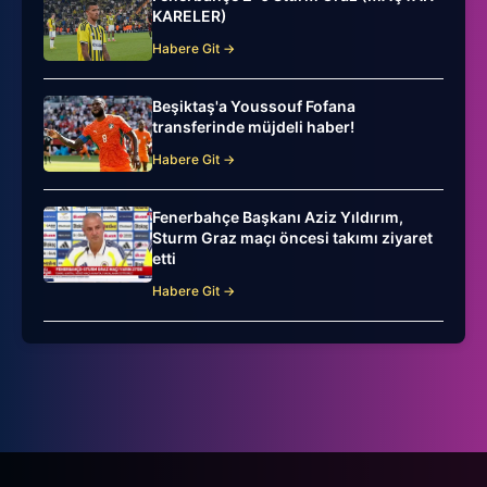
KARELER)
Habere Git →
Beşiktaş'a Youssouf Fofana
transferinde müjdeli haber!
Habere Git →
Fenerbahçe Başkanı Aziz Yıldırım,
Sturm Graz maçı öncesi takımı ziyaret
etti
Habere Git →