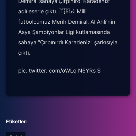
Demiral sahaya'Çırpınırdı Karadeniz'
adlı eserle çıktı. 🇹🇷🎶 Milli
futbolcumuz Merih Demiral, Al Ahli'nin
Asya Şampiyonlar Ligi kutlamasında
sahaya "Çırpınırdı Karadeniz" şarkısıyla
çıktı.
pic. twitter. com/oWLq N6YRs S
Etiketler: