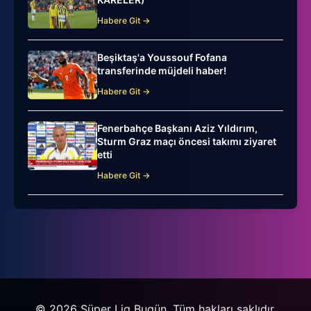
Habere Git →
Beşiktaş'a Youssouf Fofana
transferinde müjdeli haber!
Habere Git →
Fenerbahçe Başkanı Aziz Yıldırım,
Sturm Graz maçı öncesi takımı ziyaret
etti
Habere Git →
© 2026 Süper Lig Bugün. Tüm hakları saklıdır.