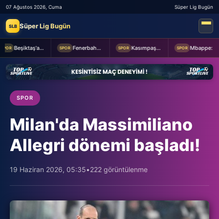
07 Ağustos 2026, Cuma
Süper Lig Bugün
Süper Lig Bugün
SLB
Beşiktaş'a Youssouf Fofana transferinde müjdeli haber!
Fenerbahçe Başkanı Aziz Yıldırım, Sturm Graz maçı öncesi takımı ziyaret etti
Kasımpaşa ile Hull City hazırlık maçında berabere kaldı
Mbappe: Bahis reklamlarında oynamam
POR
SPOR
SPOR
SPOR
SPOR
Milan'da Massimiliano
Allegri dönemi başladı!
19 Haziran 2026, 05:35
•
222 görüntülenme