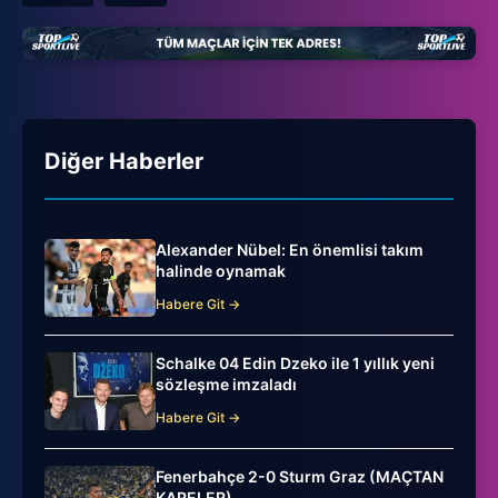
Diğer Haberler
Alexander Nübel: En önemlisi takım
halinde oynamak
Habere Git →
Schalke 04 Edin Dzeko ile 1 yıllık yeni
sözleşme imzaladı
Habere Git →
Fenerbahçe 2-0 Sturm Graz (MAÇTAN
KARELER)