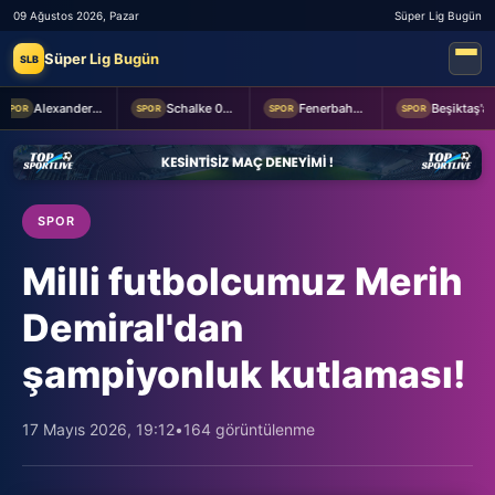
09 Ağustos 2026, Pazar
Süper Lig Bugün
Süper Lig Bugün
SLB
Alexander Nübel: En önemlisi takım halinde oynamak
Schalke 04 Edin Dzeko ile 1 yıllık yeni sözleşme imzaladı
Fenerbahçe 2-0 Sturm Graz (MAÇTAN KARELER)
Beşiktaş'a Youssouf Fofana transferinde müjdeli haber!
SPOR
SPOR
SPOR
SPOR
SPOR
Milli futbolcumuz Merih
Demiral'dan
şampiyonluk kutlaması!
17 Mayıs 2026, 19:12
•
164 görüntülenme