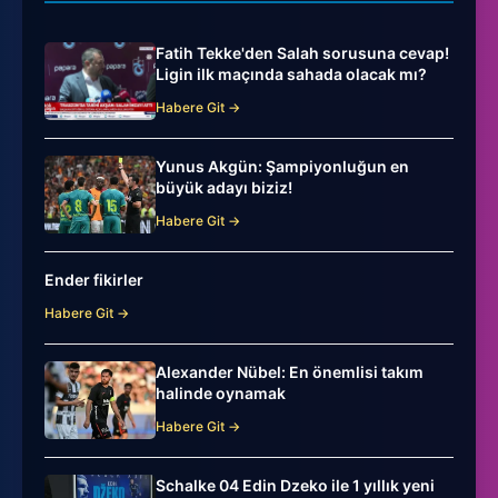
Fatih Tekke'den Salah sorusuna cevap!
Ligin ilk maçında sahada olacak mı?
Habere Git →
Yunus Akgün: Şampiyonluğun en
büyük adayı biziz!
Habere Git →
Ender fikirler
Habere Git →
Alexander Nübel: En önemlisi takım
halinde oynamak
Habere Git →
Schalke 04 Edin Dzeko ile 1 yıllık yeni