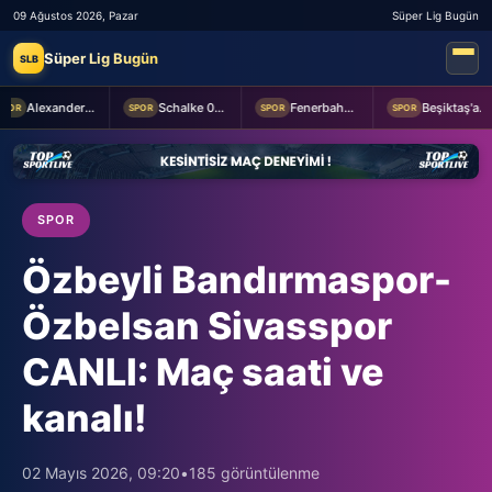
09 Ağustos 2026, Pazar
Süper Lig Bugün
Süper Lig Bugün
SLB
Alexander Nübel: En önemlisi takım halinde oynamak
Schalke 04 Edin Dzeko ile 1 yıllık yeni sözleşme imzaladı
Fenerbahçe 2-0 Sturm Graz (MAÇTAN KARELER)
Beşiktaş'a Youssouf Fofana transferinde müjdeli haber!
OR
SPOR
SPOR
SPOR
SPOR
Özbeyli Bandırmaspor-
Özbelsan Sivasspor
CANLI: Maç saati ve
kanalı!
02 Mayıs 2026, 09:20
•
185 görüntülenme