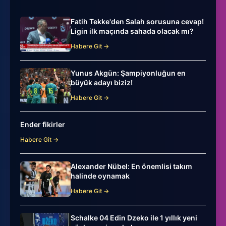
Fatih Tekke'den Salah sorusuna cevap!
Ligin ilk maçında sahada olacak mı?
Habere Git →
Yunus Akgün: Şampiyonluğun en
büyük adayı biziz!
Habere Git →
Ender fikirler
Habere Git →
Alexander Nübel: En önemlisi takım
halinde oynamak
Habere Git →
Schalke 04 Edin Dzeko ile 1 yıllık yeni