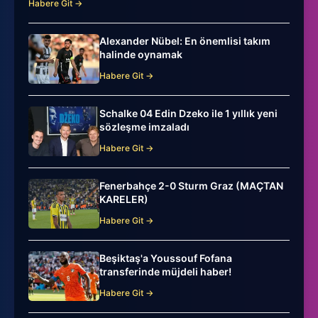
Habere Git →
Alexander Nübel: En önemlisi takım
halinde oynamak
Habere Git →
Schalke 04 Edin Dzeko ile 1 yıllık yeni
sözleşme imzaladı
Habere Git →
Fenerbahçe 2-0 Sturm Graz (MAÇTAN
KARELER)
Habere Git →
Beşiktaş'a Youssouf Fofana
transferinde müjdeli haber!
Habere Git →