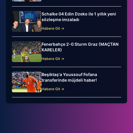
Schalke 04 Edin Dzeko ile 1 yıllık yeni
sözleşme imzaladı
Habere Git →
Fenerbahçe 2-0 Sturm Graz (MAÇTAN
KARELER)
Habere Git →
Beşiktaş'a Youssouf Fofana
transferinde müjdeli haber!
Habere Git →