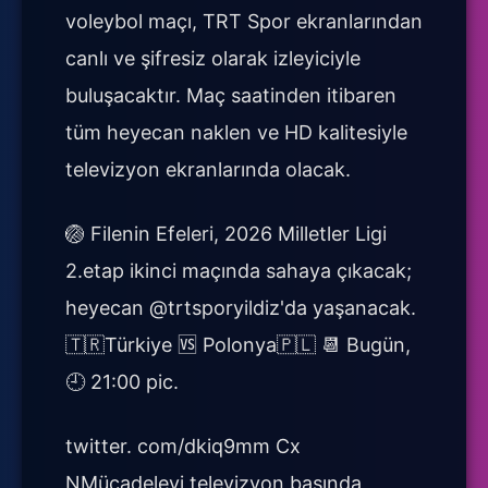
voleybol maçı, TRT Spor ekranlarından
canlı ve şifresiz olarak izleyiciyle
buluşacaktır. Maç saatinden itibaren
tüm heyecan naklen ve HD kalitesiyle
televizyon ekranlarında olacak.
🏐 Filenin Efeleri, 2026 Milletler Ligi
2.etap ikinci maçında sahaya çıkacak;
heyecan @trtsporyildiz'da yaşanacak.
🇹🇷Türkiye 🆚 Polonya🇵🇱 📆 Bugün,
🕘 21:00 pic.
twitter. com/dkiq9mm Cx
NMücadeleyi televizyon başında