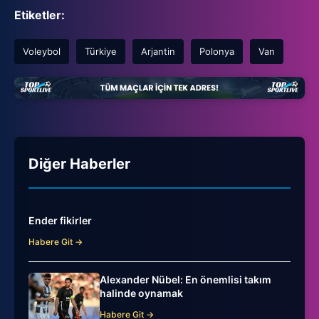
Etiketler:
Voleybol
Türkiye
Arjantin
Polonya
Van
Diğer Haberler
Ender fikirler
Habere Git →
Alexander Nübel: En önemlisi takım
halinde oynamak
Habere Git →