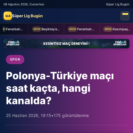
08 Ağustos 2026, Cumartesi
Süper Lig Bugün
Süper Lig Bugün
SLB
Fenerbahçe 2-0 Sturm Graz (MAÇTAN KARELER)
Beşiktaş'a Youssouf Fofana transferinde müjdeli haber!
Fenerbahçe Başkanı Aziz Yıldırım, Sturm Graz maçı öncesi takımı ziyaret etti
Kasımpaşa ile Hull City hazırlık maçında berabere kaldı
R
SPOR
SPOR
SPOR
SPOR
Polonya-Türkiye maçı
saat kaçta, hangi
kanalda?
25 Haziran 2026, 19:15
•
175 görüntülenme