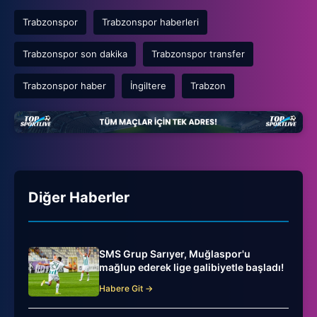
Trabzonspor
Trabzonspor haberleri
Trabzonspor son dakika
Trabzonspor transfer
Trabzonspor haber
İngiltere
Trabzon
Diğer Haberler
SMS Grup Sarıyer, Muğlaspor'u
mağlup ederek lige galibiyetle başladı!
Habere Git →