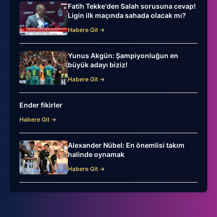
Fatih Tekke'den Salah sorusuna cevap!
Ligin ilk maçında sahada olacak mı?
Habere Git →
Yunus Akgün: Şampiyonluğun en
büyük adayı biziz!
Habere Git →
Ender fikirler
Habere Git →
Alexander Nübel: En önemlisi takım
halinde oynamak
Habere Git →