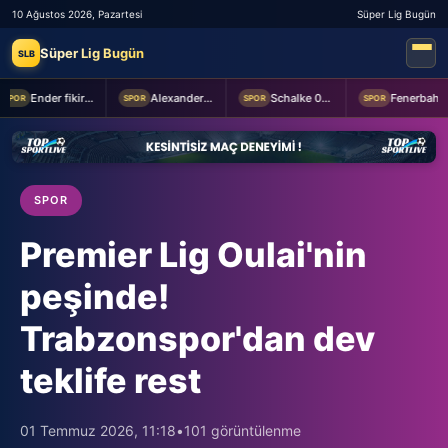
10 Ağustos 2026, Pazartesi
Süper Lig Bugün
Süper Lig Bugün
SLB
Ender fikirler
Alexander Nübel: En önemlisi takım halinde oynamak
Schalke 04 Edin Dzeko ile 1 yıllık yeni sözleşme imzaladı
Fenerbahçe 2-0 Sturm Graz (MAÇTAN KARELER)
SPOR
SPOR
SPOR
SPOR
SPOR
Premier Lig Oulai'nin
peşinde!
Trabzonspor'dan dev
teklife rest
01 Temmuz 2026, 11:18
•
101 görüntülenme