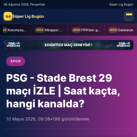
06 Ağustos 2026, Perşembe
Süper Lig Bugün
Süper Lig Bugün
SLB
Kasımpaşa ile Hull City hazırlık maçında berabere kaldı
Mbappe: Bahis reklamlarında oynamam
FIFA'dan geri adım
Galatasaray taraftarından yönetime transfer tepkisi!
POR
SPOR
SPOR
SPOR
SPOR
PSG - Stade Brest 29
maçı İZLE | Saat kaçta,
hangi kanalda?
10 Mayıs 2026, 09:38
•
198 görüntülenme