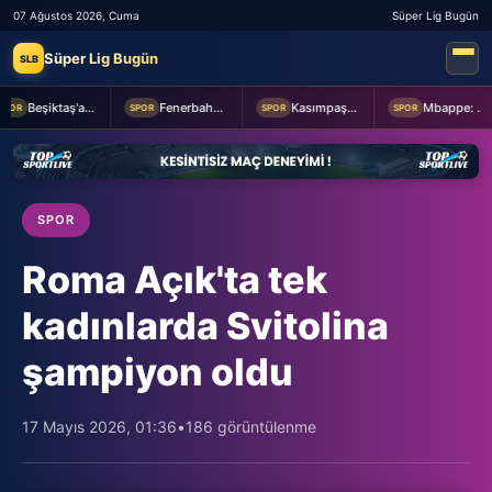
07 Ağustos 2026, Cuma
Süper Lig Bugün
Süper Lig Bugün
SLB
Beşiktaş'a Youssouf Fofana transferinde müjdeli haber!
Fenerbahçe Başkanı Aziz Yıldırım, Sturm Graz maçı öncesi takımı ziyaret etti
Kasımpaşa ile Hull City hazırlık maçında berabere kaldı
Mbappe: Bahis reklamlarında oynamam
POR
SPOR
SPOR
SPOR
SPOR
Roma Açık'ta tek
kadınlarda Svitolina
şampiyon oldu
17 Mayıs 2026, 01:36
•
186 görüntülenme