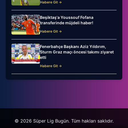
Habere Git →
Beşiktaş'a Youssouf Fofana
transferinde müjdeli haber!
Habere Git →
Fenerbahçe Başkanı Aziz Yıldırım,
Sturm Graz maçı öncesi takımı ziyaret
etti
Habere Git →
© 2026 Süper Lig Bugün. Tüm hakları saklıdır.