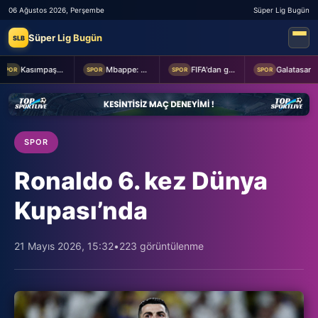
06 Ağustos 2026, Perşembe
Süper Lig Bugün
Süper Lig Bugün
SLB
Kasımpaşa ile Hull City hazırlık maçında berabere kaldı
Mbappe: Bahis reklamlarında oynamam
FIFA'dan geri adım
Galatasaray taraftarından yönetime transfer tepkisi!
POR
SPOR
SPOR
SPOR
SPOR
Ronaldo 6. kez Dünya
Kupası’nda
21 Mayıs 2026, 15:32
•
223 görüntülenme