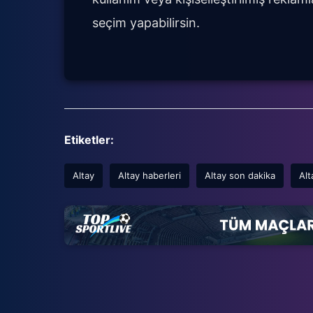
seçim yapabilirsin.
Etiketler:
Altay
Altay haberleri
Altay son dakika
Alt