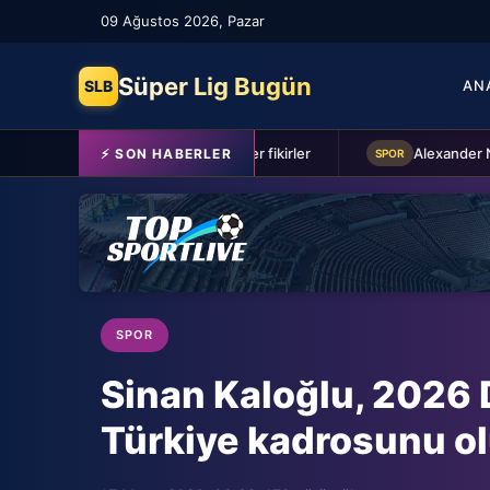
09 Ağustos 2026, Pazar
Süper Lig Bugün
SLB
AN
Yunus Akgün: Şampiyonluğun en büyük adayı biziz!
Ender fikirler
⚡ SON HABERLER
SPOR
SPOR
SPOR
Sinan Kaloğlu, 2026 
Türkiye kadrosunu o