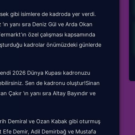
ek gibi isimlere de kadroda yer verdi.
 ’ın yanı sıra Deniz Gül ve Arda Okan
sfermarkt’ın özel çalışması kapsamında
luşturduğu kadrolar önümüzdeki günlerde
e kendi 2026 Dünya Kupası kadronuzu
çebilirsiniz. Sen de kadronu oluştur!Sinan
 Çakır ’ın yanı sıra Altay Bayındır ve
rih Demiral ve Ozan Kabak gibi oturmuş
it Efe Demir, Adil Demirbağ ve Mustafa