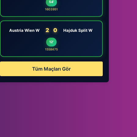
54'
1603951
2
0
Austria Wien W
Hajduk Split W
12'
1558475
Tüm Maçları Gör