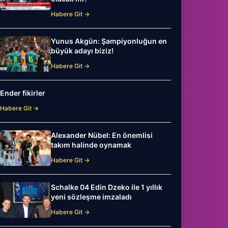
Habere Git →
Yunus Akgün: Şampiyonluğun en
büyük adayı biziz!
Habere Git →
Ender fikirler
Habere Git →
Alexander Nübel: En önemlisi
takım halinde oynamak
Habere Git →
Schalke 04 Edin Dzeko ile 1 yıllık
yeni sözleşme imzaladı
Habere Git →