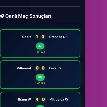
⚽ Canlı Maç Sonuçları
1
0
Cadiz
Granada CF
47'
1591925
0
0
Villarreal
Levante
50'
1591926
4
0
Brann W
Mitrovica W