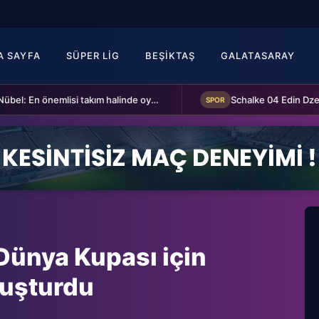
A SAYFA
SÜPER LIG
BEŞIKTAŞ
GALATASARAY
Alexander Nübel: En önemlisi takım halinde oynamak
SPOR
Dünya Kupası için
luşturdu