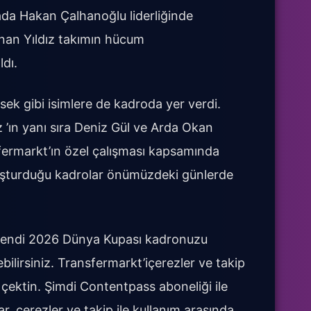
hada Hakan Çalhanoğlu liderliğinde
nan Yıldız takımın hücum
dı.
ek gibi isimlere de kadroda yer verdi.
 ’ın yanı sıra Deniz Gül ve Arda Okan
sfermarkt’ın özel çalışması kapsamında
luşturduğu kadrolar önümüzdeki günlerde
e kendi 2026 Dünya Kupası kadronuzu
ebilirsiniz. Transfermarkt’içerezler ve takip
eri çektin. Şimdi Contentpass aboneliği ile
ar, çerezler ve takip ile kullanım arasında