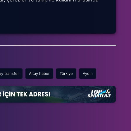
ay transfer
Altay haber
Türkiye
Aydın