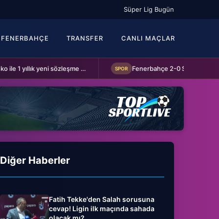
Süper Lig Bugün
FENERBAHÇE
TRANSFER
CANLI MAÇLAR
Schalke 04 Edin Dzeko ile 1 yıllık yeni sözleşme imzaladı
SPOR
Diğer Haberler
Fatih Tekke'den Salah sorusuna
cevap! Ligin ilk maçında sahada
olacak mı?