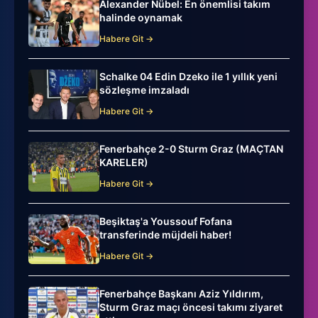
Alexander Nübel: En önemlisi takım
halinde oynamak
Habere Git →
Schalke 04 Edin Dzeko ile 1 yıllık yeni
sözleşme imzaladı
Habere Git →
Fenerbahçe 2-0 Sturm Graz (MAÇTAN
KARELER)
Habere Git →
Beşiktaş'a Youssouf Fofana
transferinde müjdeli haber!
Habere Git →
Fenerbahçe Başkanı Aziz Yıldırım,
Sturm Graz maçı öncesi takımı ziyaret