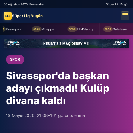
06 Ağustos 2026, Perşembe
Süper Lig Bugün
Süper Lig Bugün
SLB
Kasımpaşa ile Hull City hazırlık maçında berabere kaldı
Mbappe: Bahis reklamlarında oynamam
FIFA'dan geri adım
Galatasaray taraftarından yönetime transfer tepkisi!
R
SPOR
SPOR
SPOR
SPOR
Sivasspor'da başkan
adayı çıkmadı! Kulüp
divana kaldı
19 Mayıs 2026, 21:08
•
161 görüntülenme