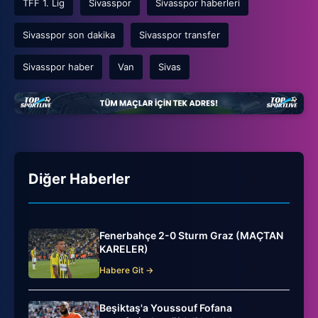
TFF 1. Lig
Sivasspor
Sivasspor haberleri
Sivasspor son dakika
Sivasspor transfer
Sivasspor haber
Van
Sivas
Diğer Haberler
Fenerbahçe 2-0 Sturm Graz (MAÇTAN
KARELER)
Habere Git →
Beşiktaş'a Youssouf Fofana