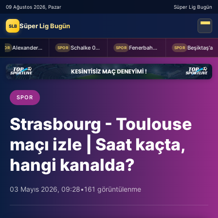
09 Ağustos 2026, Pazar
Süper Lig Bugün
Süper Lig Bugün
SLB
Alexander Nübel: En önemlisi takım halinde oynamak
Schalke 04 Edin Dzeko ile 1 yıllık yeni sözleşme imzaladı
Fenerbahçe 2-0 Sturm Graz (MAÇTAN KARELER)
Beşiktaş'a Youssouf Fofana transferinde müjdeli haber!
OR
SPOR
SPOR
SPOR
SPOR
Strasbourg - Toulouse
maçı izle | Saat kaçta,
hangi kanalda?
03 Mayıs 2026, 09:28
•
161 görüntülenme