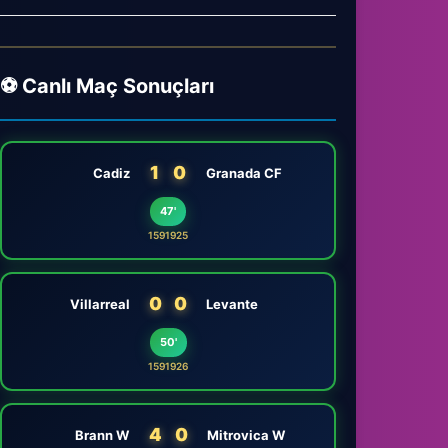
⚽ Canlı Maç Sonuçları
1
0
Cadiz
Granada CF
47'
1591925
0
0
Villarreal
Levante
50'
1591926
4
0
Brann W
Mitrovica W