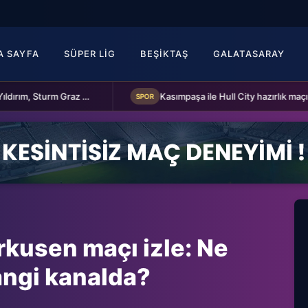
A SAYFA
SÜPER LIG
BEŞIKTAŞ
GALATASARAY
Fenerbahçe Başkanı Aziz Yıldırım, Sturm Graz maçı öncesi takımı ziyaret etti
SPOR
rkusen maçı izle: Ne
angi kanalda?