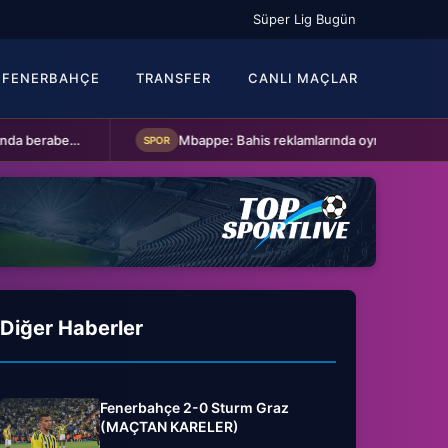
Süper Lig Bugün
FENERBAHÇE
TRANSFER
CANLI MAÇLAR
Kasımpaşa ile Hull City hazırlık maçında berabere kaldı
Mbappe: Bahis reklamlarında oynamam
SPOR
SPO
Diğer Haberler
Fenerbahçe 2-0 Sturm Graz
(MAÇTAN KARELER)