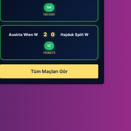
54'
1603951
2
0
Austria Wien W
Hajduk Split W
12'
1558475
Tüm Maçları Gör