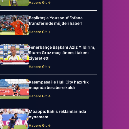
Habere Git →
Beşiktaş'a Youssouf Fofana
transferinde müjdeli haber!
Habere Git →
Fenerbahçe Başkanı Aziz Yıldırım,
Sturm Graz maçı öncesi takımı
ziyaret etti
Habere Git →
Kasımpaşa ile Hull City hazırlık
maçında berabere kaldı
Habere Git →
Mbappe: Bahis reklamlarında
oynamam
Habere Git →