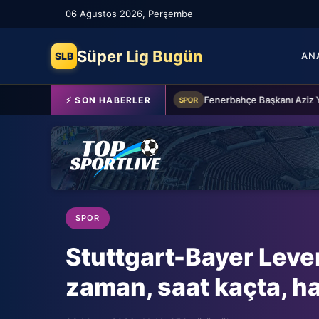
06 Ağustos 2026, Perşembe
Süper Lig Bugün
SLB
AN
Beşiktaş'a Youssouf Fofana transferinde müjdeli haber!
⚡ SON HABERLER
SPOR
SPOR
Stuttgart-Bayer Leve
zaman, saat kaçta, h