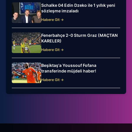
Schalke 04 Edin Dzeko ile 1 yıllık yeni
sözleşme imzaladı
Habere Git →
Fenerbahçe 2-0 Sturm Graz (MAÇTAN
KARELER)
Habere Git →
Beşiktaş'a Youssouf Fofana
transferinde müjdeli haber!
Habere Git →