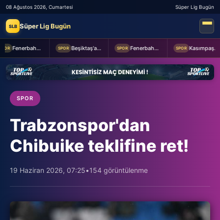
08 Ağustos 2026, Cumartesi
Süper Lig Bugün
Süper Lig Bugün
SLB
Fenerbahçe 2-0 Sturm Graz (MAÇTAN KARELER)
Beşiktaş'a Youssouf Fofana transferinde müjdeli haber!
Fenerbahçe Başkanı Aziz Yıldırım, Sturm Graz maçı öncesi takımı ziyaret etti
Kasımpaşa ile Hull City hazırlık maçında berabere kaldı
OR
SPOR
SPOR
SPOR
SPOR
Trabzonspor'dan
Chibuike teklifine ret!
19 Haziran 2026, 07:25
•
154 görüntülenme