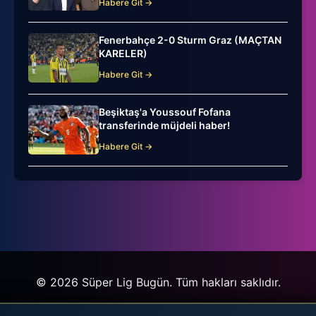
Habere Git →
Fenerbahçe 2-0 Sturm Graz (MAÇTAN
KARELER)
Habere Git →
Beşiktaş'a Youssouf Fofana
transferinde müjdeli haber!
Habere Git →
© 2026 Süper Lig Bugün. Tüm hakları saklıdır.